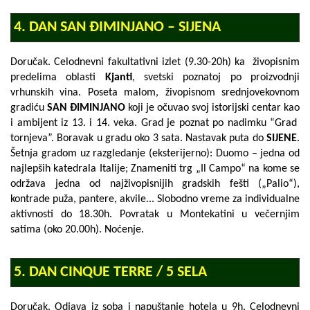
4. DAN SAN ĐIMINJANO – SIJENA
Doručak. Celodnevni fakultativni izlet (9.30-20h) ka živopisnim
predelima oblasti
Kjanti
, svetski poznatoj po proizvodnji
vrhunskih vina. Poseta malom, živopisnom srednjovekovnom
gradiću
SAN ĐIMINJANO
koji je očuvao svoj istorijski centar kao
i ambijent iz 13. i 14. veka. Grad je poznat po nadimku “
Grad
tornjeva
”. Boravak u gradu oko 3 sata. Nastavak puta do
SIJENE
.
Šetnja gradom uz razgledanje (eksterijerno):
Duomo
– jedna od
najlepših katedrala Italije;
Znameniti trg „Il Campo“
na kome se
održava jedna od najživopisnijih gradskih fešti („Palio“),
kontrade
puža, pantere, akvile
... Slobodno vreme za individualne
aktivnosti do 18.30h. Povratak u Montekatini u večernjim
satima (oko 20.00h). Noćenje.
5. DAN CINQUE TERRE / 5 SELA
Doručak. Odjava iz soba i napuštanje hotela u 9h. Celodnevni