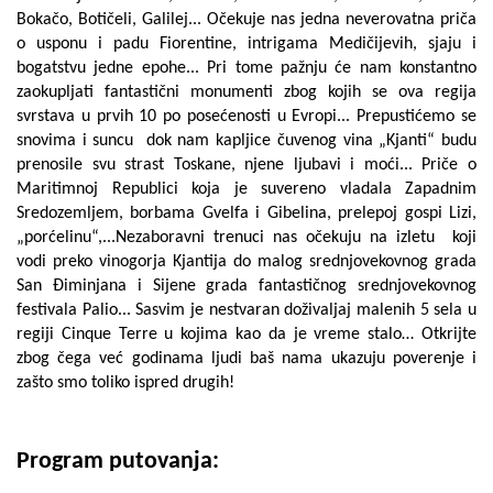
Bokačo, Botičeli, Galilej... Očekuje nas jedna neverovatna priča
o usponu i padu Fiorentine, intrigama Medičijevih, sjaju i
bogatstvu jedne epohe... Pri tome pažnju će nam konstantno
zaokupljati fantastični monumenti zbog kojih se ova regija
svrstava u prvih 10 po posećenosti u Evropi... Prepustićemo se
snovima i suncu dok nam kapljice čuvenog vina „Kjanti“ budu
prenosile svu strast Toskane, njene ljubavi i moći... Priče o
Maritimnoj Republici koja je suvereno vladala Zapadnim
Sredozemljem, borbama Gvelfa i Gibelina, prelepoj gospi Lizi,
„porćelinu“,...Nezaboravni trenuci nas očekuju na izletu koji
vodi preko vinogorja Kjantija do malog srednjovekovnog grada
San Điminjana i Sijene grada fantastičnog srednjovekovnog
festivala Palio... Sasvim je nestvaran doživaljaj malenih 5 sela u
regiji Cinque Terre u kojima kao da je vreme stalo… Otkrijte
zbog čega već godinama ljudi baš nama ukazuju poverenje i
zašto smo toliko ispred drugih!
Program putovanja: