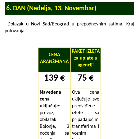
6. DAN (Nedelja, 13. Novembar)
Dolazak u Novi Sad/Beograd u prepodnevnim satima.
Kraj
putovanja
.
PAKET IZLETA
CENA
za uplate u
ARANŽMANA
agenciji
139 €
75 €
Navedena
Ova cena
cena
uključuje sve
uključuje:
predviđene
prevoz,
izlete sa
obilazak
pripadajućim
Bolonje, 3
transferima i
noćenja sa
voznim