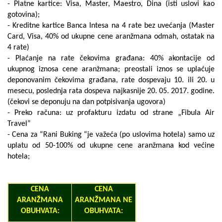
- Platne kartice: Visa, Master, Maestro, Dina (isti uslovi kao
gotovina);
- Kreditne kartice Banca Intesa na 4 rate bez uvećanja (Master
Card, Visa, 40% od ukupne cene aranžmana odmah, ostatak na
4 rate)
- Plaćanje na rate čekovima građana: 40% akontacije od
ukupnog iznosa cene aranžmana; preostali iznos se uplaćuje
deponovanim čekovima građana, rate dospevaju 10. ili 20. u
mesecu, poslednja rata dospeva najkasnije 20. 05. 2017. godine.
(čekovi se deponuju na dan potpisivanja ugovora)
- Preko računa: uz profakturu izdatu od strane „Fibula Air
Travel”
- Cena za “Rani Buking “je važeća (po uslovima hotela) samo uz
uplatu od 50-100% od ukupne cene aranžmana kod većine
hotela;
CENA
CENA
ARANŽMANA
ARANŽMANA NE
OBUHVATA:
OBUHVATA: