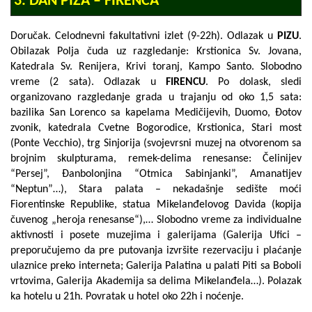
3. DAN PIZA – FIRENCA
Doručak. Celodnevni fakultativni izlet (9-22h). Odlazak u
PIZU
.
Obilazak
Polja čuda
uz razgledanje:
Krstionica Sv. Jovana,
Katedrala Sv. Renijera, Krivi toranj, Kampo Santo
. Slobodno
vreme (2 sata). Odlazak u
FIRENCU
. Po dolask, sledi
organizovano razgledanje grada u trajanju od oko 1,5 sata:
bazilika San Lorenco sa kapelama Medičijevih, Duomo, Đotov
zvonik, katedrala Cvetne Bogorodice, Krstionica, Stari most
(Ponte Vecchio),
trg Sinjorija
(svojevrsni muzej na otvorenom sa
brojnim skulpturama, remek-delima renesanse:
Čelinijev
“Persej”, Đanbolonjina “Otmica Sabinjanki”, Amanatijev
“Neptun”…
),
Stara palata
– nekadašnje sedište moći
Fiorentinske Republike,
statua Mikelanđelovog Davida
(kopija
čuvenog „heroja renesanse“),… Slobodno vreme za individualne
aktivnosti i posete muzejima i galerijama (
Galerija Ufici
–
preporučujemo da pre putovanja izvršite rezervaciju i plaćanje
ulaznice preko interneta;
Galerija Palatina
u palati Piti sa
Boboli
vrtovima
,
Galerija Akademija
sa delima Mikelanđela…). Polazak
ka hotelu u 21h. Povratak u hotel oko 22h i noćenje.