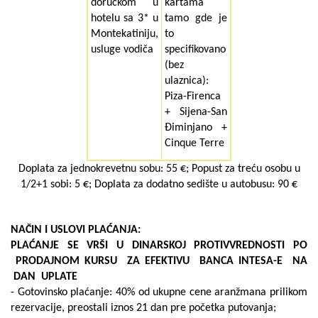
doručkom u
kartama
hotelu sa 3* u
tamo gde je
Montekatiniju,
to
usluge vodiča
specifikovano
(bez
ulaznica):
Piza-Firenca
+ Sijena-San
Điminjano +
Cinque Terre
Doplata za jednokrevetnu sobu: 55 €; Popust za treću osobu u
1/2+1 sobi: 5 €; Doplata za dodatno sedište u autobusu: 90 €
NAČIN I USLOVI PLAĆANJA
:
PLA
Ć
ANJE
SE
VR
Š
I
U
DINARSKOJ
PROTIVVREDNOSTI
PO
PRODAJNOM
KURSU
ZA
EFEKTIVU
BANCA INTESA-E
NA
DAN
UPLATE
- Gotovinsko plaćanje: 40% od ukupne cene aranžmana prilikom
rezervacije, preostali iznos 21 dan pre početka putovanja;