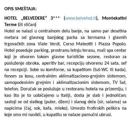
OPIS SMEŠTAJA:
HOTEL „BELVEDERE“ 3*** (
www.belvehot.it
), Montekatini
Terme (
ili sličan
)
Hotel se nalazi u centralnom delu banje, na samo par desetina
metara od glavnog banjskog parka sa termama i glavnih
trgovačkih zona Viale Verdi, Corso Mateotti i Piazza Popolo.
Hotel poseduje parking, prostranu letnju terasu, mali spa centar
koji je otvoren tokom glavne turističke sezone, restoran za
posluženje obroka, aperitiv bar, recepciju otvorenu 24 sata, sef
na recepciji. Sobe su komforne, sa kupatilom (tuš-WC ili kada),
fenom za kosu, centralnim aklimatizaciono-grejnim sistemom,
samopodesivim grejnim i aklimatizacionim sistemom, TV Sat,
telefon. Doručak se poslužuje u restoranu hotela na prizemlju, i
kao što je to uobičajeno u Italiji, dosta je slab i jednoličan;
sastoji se od slatkog (puter, džem) i slanog dela (sir, salama) sa
napicima (čaj, sok, kafa, mleko). Umesto frotirskih peškira na
koje smo mi navikli, u kupatilu se nalaze pamučni ubrusi.