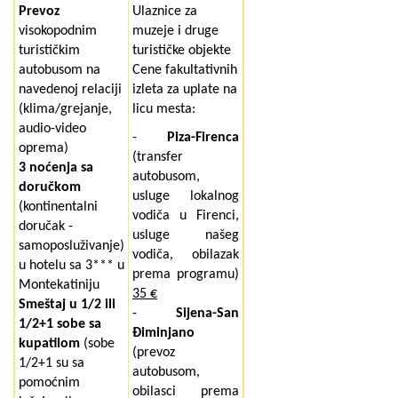
Prevoz
Ulaznice
za
visokopodnim
muzeje i druge
turističkim
turističke objekte
autobusom na
Cene fakultativnih
navedenoj relaciji
izleta za uplate na
(klima/grejanje,
licu mesta
:
audio-video
-
Piza-Firenca
oprema)
(transfer
3 noćenja sa
autobusom,
doručkom
usluge lokalnog
(kontinentalni
vodiča u Firenci,
doručak -
usluge našeg
samoposluživanje)
vodiča, obilazak
u hotelu sa 3*** u
prema programu)
Montekatiniju
35 €
Smeštaj u 1/2 ili
-
Sijena-San
1/2+1 sobe sa
Điminjano
kupatilom
(sobe
(prevoz
1/2+1 su sa
autobusom,
pomoćnim
obilasci prema