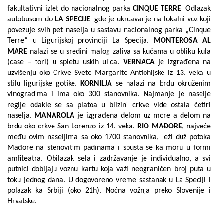
fakultativni izlet do nacionalnog parka
CINQUE TERRE
. Odlazak
autobusom do
LA SPECIJE
, gde je ukrcavanje na lokalni voz koji
povezuje svih pet naselja u sastavu nacionalnog parka „Cinque
Terre“ u Ligurijskoj provinciji La Specija.
MONTEROSA AL
MARE
nalazi se u sredini malog zaliva sa kućama u obliku kula
(case – tori) u spletu uskih ulica.
VERNACA
je izgrađena na
uzvišenju oko
Crkve Svete Margarite Antiohijske
iz 13. veka u
stilu ligurijske gotike.
KORNILJA
se nalazi na brdu okruženim
vinogradima i ima oko 300 stanovnika. Najmanje je naselje
regije odakle se sa platoa u blizini crkve vide ostala četiri
naselja.
MANAROLA
je izgrađena delom uz more a delom na
brdu oko
crkve San Lorenzo
iz 14. veka.
RIO MAĐORE
, najveće
među ovim naseljima sa oko 1700 stanovnika, leži duž potoka
Mađore na stenovitim padinama i spušta se ka moru u formi
amfiteatra. Obilazak sela i zadržavanje je individualno, a svi
putnici dobijaju voznu kartu koja važi neograničen broj puta u
toku jednog dana. U dogovoreno vreme sastanak u La Speciji i
polazak ka Srbiji (oko 21h). Noćna vožnja preko Slovenije i
Hrvatske.