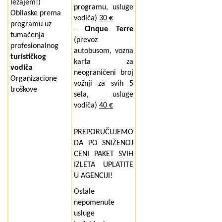
ležajem!)
programu, usluge
Obilaske prema
vodiča)
30 €
programu uz
-
Cinque Terre
tumačenja
(prevoz
profesionalnog
autobusom, vozna
turističkog
karta za
vodiča
neograničeni broj
Organizacione
vožnji za svih 5
troškove
sela, usluge
vodiča)
40 €
PREPORUČUJEMO
DA PO SNIŽENOJ
CENI PAKET SVIH
IZLETA UPLATITE
U AGENCIJI!
Ostale
nepomenute
usluge