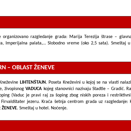
 organizovano razgledanje grada:
Marija Terezija štrase
– glavna
va, Imperijalna palata,…
Slobodno vreme (oko 2,5 sata). Smeštaj u 
ERN – OBLAST ŽENEVE
 Kneževine
LIHTENŠTAJN
. Poseta Kneževini u kojoj se na vlasti nala
e, živopisnog
VADUCA
kojeg stanovnici nazivaju
Stadtle
– Gradić. R
ping (Vaduc je pravi raj za šoping zbog niskih poreza i restriktivn
m
Firvaldštater jezeru
. Kraća šetnja centrom grada uz razgledanje:
t
ŽENEVE
. Smeštaj u hotel. Noćenje.