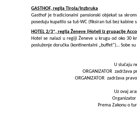
GASTHOF, regija Tirola/Inzbruka
Gasthof je tradicionalni pansionski objekat sa skr
poseduju kupatilo sa tuš-WC (fiksiran tuš bez kabine 
HOTEL 2/3*, regija Ženeve (Hoteli iz grupacije Accor 
Hotel se nalazi u regiji Ženeve u krugu od oko 30 k
posluženje doručka (kontinentalni „buffet“)… Sobe su
U slučaju n
ORGANIZATOR zadržava prav
ORGANIZATOR zadržava pravo iz
Uz ovaj ara
Organizator 
Prema Zakonu o tur