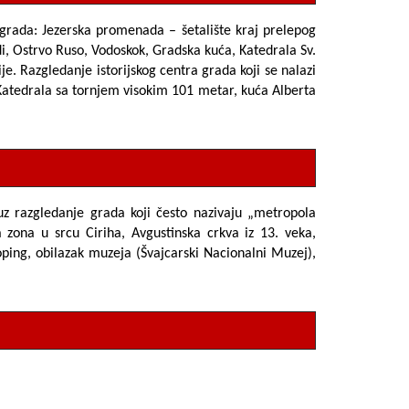
a grada:
Jezerska promenada
– šetalište kraj prelepog
, Ostrvo Ruso, Vodoskok, Gradska kuća, Katedrala Sv.
e. Razgledanje istorijskog centra grada koji se nalazi
Katedrala sa tornjem visokim 101 metar, kuća Alberta
 uz razgledanje grada koji često nazivaju „metropola
 zona u srcu Ciriha,
Avgustinska crkva
iz 13. veka,
oping, obilazak muzeja (Švajcarski Nacionalni Muzej),