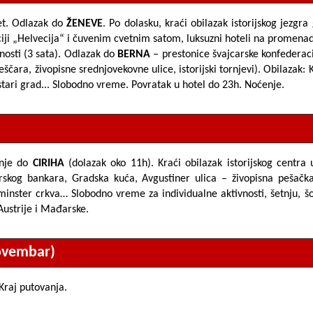
let. Odlazak do
ŽENEVE
. Po dolasku, kraći obilazak istorijskog jezgr
i „Helvecija“ i čuvenim cvetnim satom, luksuzni hoteli na promenadi
nosti (3 sata). Odlazak do
BERNA
– prestonice švajcarske konfederacij
ara, živopisne srednjovekovne ulice, istorijski tornjevi). Obilazak:
tari grad...
Slobodno vreme. Povratak u hotel do 23h. Noćenje.
anje do
CIRIHA
(dolazak oko 11h). Kraći obilazak istorijskog centra
rskog bankara,
Gradska kuća, Avgustiner ulica
– živopisna pešačka
minster crkva…
Slobodno vreme za individualne aktivnosti, šetnju, š
Austrije i Mađarske.
Novembar)
Kraj putovanja
.