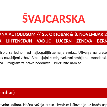
ŠVAJCARSKA
ANA AUTOBUSOM // 25. OKTOBAR & 8. NOVEMBAR 2
 – LIHTENŠTAJN – VADUC – LUCERN – ŽENEVA – BERN
Tirolu sa jednom od najbogatijih zemalja sveta… Uživanja na pret
 nazubljeni vrhovi Alpa, sjajni srednjovekovni ambijenti, mondenska
a vina… Program za prave hedoniste… Pridružite nam se…
vembar)
nim satima. Noćna vožnja preko Hrvatske i Slovenije uz kraća usp