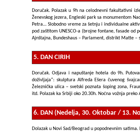
Doručak. Polazak u 9h na celodnevni fakultativni iz
Ženevskog jezera,
Engleski park sa monumentom Nacij
Petra...
Slobodno vreme za šetnju i individualne aktiv
pod zaštitom UNESCO-a (brojne fontane, fasade od pešč
Ajnštajna, Bundeshaus – Parlament, distrikt Matte – s
5. DAN CIRIH
Doručak. Odjava i napuštanje hotela do 9h. Putov
doživljaja“:
skulptura Alfreda Ešera
čuvenog švajca
Železnička ulica
– svetski poznata šoping zona,
Frau
itd. Polazak ka Srbiji oko 20.30h. Noćna vožnja preko 
6. DAN (Nedelja, 30. Oktobar / 13. 
Dolazak u Novi Sad/Beograd u popodnevnim satima.