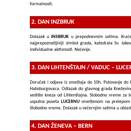
formalnosti.
2. DAN INZBRUK
Dolazak u
INSBRUK
u prepodnevnim satima. Kraće
najprepoznatljiviji simbol grada,
katedrala Sv. Jako
individualne aktivnosti. Noćenje.
3. DAN LIHTENŠTAJN / VADUC – LUC
Doručak i odjava iz smeštaja do 10h. Putovanje do
Habsburgovaca. Odlazak do glavnog grada Kneževin
sedište kneza od Lihtenštajna. Slobodno vreme za šo
usputna poseta
LUCERNU
smeštenom na prelepo
Slobodno vreme. Dolazak u večernjim satima u oblas
4. DAN ŽENEVA – BERN