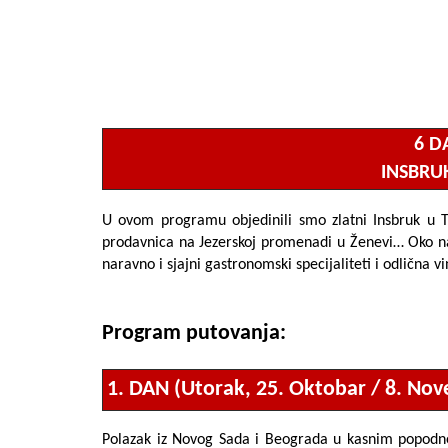
6 D
INSBRUK
U ovom programu objedinili smo zlatni Insbruk u 
prodavnica na Jezerskoj promenadi u Ženevi… Oko nas
naravno i sjajni gastronomski specijaliteti i odličn
Program putovanja:
1. DAN (Utorak, 25. Oktobar / 8. No
Polazak iz Novog Sada i Beograda u kasnim popodnev