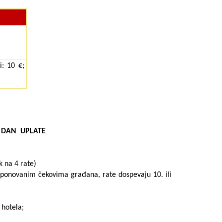
: 10 €;
DAN
UPLATE
 na 4 rate)
eponovanim čekovima građana, rate dospevaju 10. ili
 hotela;