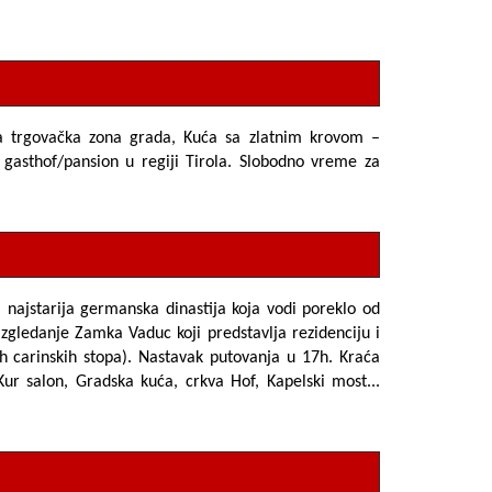
 trgovačka zona grada,
Kuća sa zlatnim krovom
–
gasthof/pansion u regiji Tirola. Slobodno vreme za
zi najstarija germanska dinastija koja vodi poreklo od
azgledanje
Zamka Vaduc
koji predstavlja rezidenciju i
ih carinskih stopa). Nastavak putovanja u 17h. Kraća
Kur salon, Gradska kuća, crkva Hof, Kapelski most...