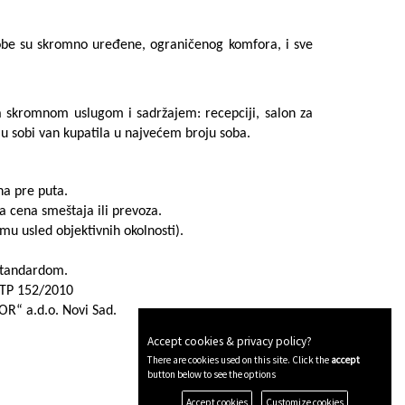
Sobe su skromno uređene, ograničenog komfora, i sve
sa skromnom uslugom i sadržajem: recepciji, salon za
 u sobi van kupatila u najvećem broju soba.
na pre puta.
cena smeštaja ili prevoza.
 usled objektivnih okolnosti).
 standardom.
 OTP 152/2010
R“ a.d.o. Novi Sad.
Accept cookies & privacy policy?
There are cookies used on this site. Click the
accept
button below to see the options
Accept cookies
Customize cookies