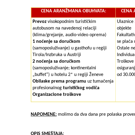
CENA ARANŽMANA OBUHVATA:
CENA 
Prevoz
visokopodnim turističkim
Ulaznice
autobusom na navedenoj relaciji
objekte
(klima/grejanje, audio-video oprema)
Fakultativ
1 noćenje sa doručkom
se plaća 
(samoposluživanje) u gasthofu u regiji
Ostale n
Tirola/Inzbruka u Austriji
Individua
2 noćenja sa doručkom
Troškov
(samoposluživanje; kontinentalni
osiguran
„buffet“) u hotelu 2* u regiji Ženeve
od 30.000
Obilaske prema programu
uz tumačenja
profesionalnog
turističkog vodiča
Organizacione troškove
NAPOMENE:
molimo da dva dana pre polaska prover
OPIS SMEŠTAJA: