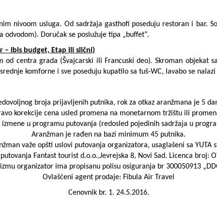
omnim nivoom usluga. Od sadržaja gasthofi poseduju restoran i bar. 
sa odvodom). Doručak se poslužuje tipa „buffet“.
– Ibis budget, Etap ili slični)
m od centra grada (Švajcarski ili Francuski deo). Skroman objekat 
 srednje komforne i sve poseduju kupatilo sa tuš-WC, lavabo se nalazi
edovoljnog broja prijavljenih putnika, rok za otkaz aranžmana je 5 da
o korekcije cena usled promena na monetarnom tržištu ili promena 
mene u programu putovanja (redosled pojedinih sadržaja u programu
Aranžman je rađen na bazi minimum
45
putnika.
nžman važe opšti uslovi putovanja organizatora, usaglašeni sa YUTA
putovanja Fantast tourist d.o.o.,Jevrejska 8, Novi Sad. Licenca broj:
izmu organizator ima propisanu polisu osiguranja br 300050913 „DDO
Ovlašćeni agent prodaje: Fibula Air Travel
Cenovnik br. 1. 24.5.2016.