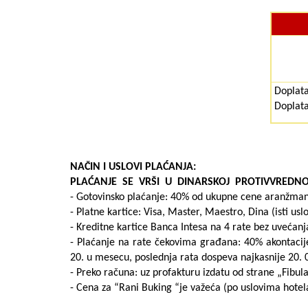
Doplata
Doplata
NAČIN I USLOVI PLAĆANJA
:
PLA
Ć
ANJE
SE
VR
Š
I
U
DINARSKOJ
PROTIVVREDNO
- Gotovinsko plaćanje: 40% od ukupne cene aranžmana 
- Platne kartice: Visa, Master, Maestro, Dina (isti usl
- Kreditne kartice Banca Intesa na 4 rate bez uveća
- Plaćanje na rate čekovima građana: 40% akontacij
20. u mesecu, poslednja rata dospeva najkasnije 20. 
- Preko računa: uz profakturu izdatu od strane „Fibula
- Cena za “Rani Buking “je važeća (po uslovima hot