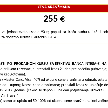
CENA ARANŽMANA
255 €
 za jednokrevetnu sobu: 90 €; popust za treću osobu u 1/2+1 sobi
 za dodatno sedište u autobusu 90 €
STI
PO
PRODAJNOM
KURSU
ZA
EFEKTIVU
BANCA INTESA-E
NA
prilikom rezervacije, preostali iznos 21 dan pre početka putovanja;
ovi kao gotovina);
nja (Master Card, Visa, 40% od ukupne cene aranžmana odmah, ostatak
e od ukupnog iznosa cene aranžmana; preostali iznos se uplaćuje d
05. 2017. godine. (čekovi se deponuju na dan potpisivanja ugovora)
 Air Travel”
ela) samo uz uplatu od 50-100% od ukupne cene aranžmana kod većine