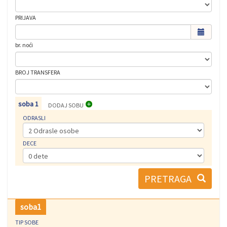
PRIJAVA
br. noći
BROJ TRANSFERA
soba
1
DODAJ SOBU
ODRASLI
DECE
PRETRAGA
soba
1
TIP SOBE