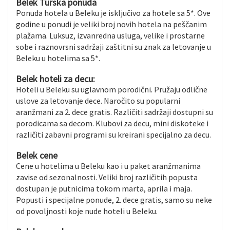
Belek Turska ponuda
Ponuda hotela u Beleku je isključivo za hotele sa 5*. Ove
godine u ponudi je veliki broj novih hotela na peščanim
plažama. Luksuz, izvanredna usluga, velike i prostarne
sobe i raznovrsni sadržaji zaštitni su znak za letovanje u
Beleku u hotelima sa 5*.
Belek hoteli za decu:
Hoteli u Beleku su uglavnom porodični. Pružaju odlične
uslove za letovanje dece. Naročito su popularni
aranžmani za 2. dece gratis. Različiti sadržaji dostupni su
porodicama sa decom. Klubovi za decu, mini diskoteke i
različiti zabavni programi su kreirani specijalno za decu.
Belek cene
Cene u hotelima u Beleku kao i u paket aranžmanima
zavise od sezonalnosti. Veliki broj različitih popusta
dostupan je putnicima tokom marta, aprila i maja.
Popusti i specijalne ponude, 2. dece gratis, samo su neke
od povoljnosti koje nude hoteli u Beleku.