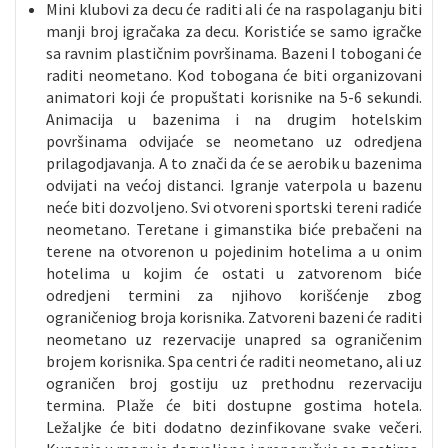
Mini klubovi za decu će raditi ali će na raspolaganju biti
manji broj igračaka za decu. Koristiće se samo igračke
sa ravnim plastičnim površinama. Bazeni I tobogani će
raditi neometano. Kod tobogana će biti organizovani
animatori koji će propuštati korisnike na 5-6 sekundi.
Animacija u bazenima i na drugim hotelskim
površinama odvijaće se neometano uz odredjena
prilagodjavanja. A to znači da će se aerobik u bazenima
odvijati na većoj distanci. Igranje vaterpola u bazenu
neće biti dozvoljeno. Svi otvoreni sportski tereni radiće
neometano. Teretane i gimanstika biće prebačeni na
terene na otvorenon u pojedinim hotelima a u onim
hotelima u kojim će ostati u zatvorenom biće
odredjeni termini za njihovo korišćenje zbog
ograničeniog broja korisnika. Zatvoreni bazeni će raditi
neometano uz rezervacije unapred sa ograničenim
brojem korisnika. Spa centri će raditi neometano, ali uz
ograničen broj gostiju uz prethodnu rezervaciju
termina. Plaže će biti dostupne gostima hotela.
Ležaljke će biti dodatno dezinfikovane svake večeri.