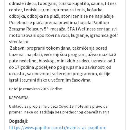
odrasle i decu, tobogani, tursko kupatilo, sauna, fitnes
centar, teniski tereni, oprema za tenis, košarka,
odbojka, odbojka na plaži, stoni tenis se ne naplaćuje.
Posebno se plaća prema pravilima hotela Papillon
Zeugma Relaxury 5*: masaža, SPA i Wellness centar, svi
motorizovani sportovi na vodi, kuglanje, igraonica,golf
simulator.
Zabavni programi tokom dana, takmičenja pored
bazena i na plaži, večernji šou program, uživo muzika 3
puta nedeljno, bioskop, mini klub za decu uzrasta od 1
do 17 godina ,podeljeno po grupama u zavisnosti od
uzrasta , sa dnevnim i večernjim programom, dečije
igralište,mini disko u večernjim časovima.
Hotel je renoviran 2015.Godine
NAPOMENA:
U skladu sa propisima u vezi Covid 19, hotel ima pravo da
promeni neke od sadržaja bez prethodnog obaveštavanja
Događaji:
https://www.papillon.com.tr/events-at-papillon-