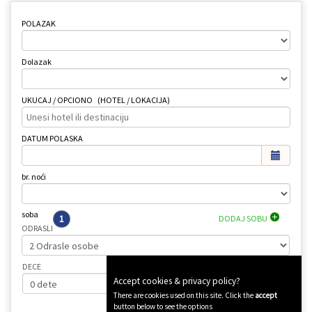
POLAZAK
Dolazak
UKUCAJ / OPCIONO
(HOTEL / LOKACIJA)
DATUM POLASKA
br. noći
soba
1
DODAJ SOBU
ODRASLI
DECE
Accept cookies & privacy policy?
There are cookies used on this site. Click the
accept
button below to see the options