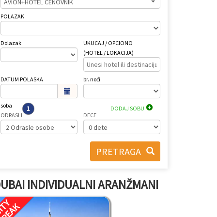
AVION+HOTEL CENOVNIK
POLAZAK
Dolazak
UKUCAJ / OPCIONO
(HOTEL / LOKACIJA)
DATUM POLASKA
br. noći
soba
1
DODAJ SOBU
ODRASLI
DECE
PRETRAGA
UBAI INDIVIDUALNI ARANŽMANI
ITY
BREAK