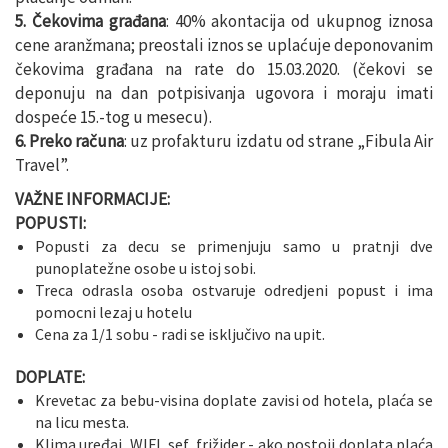
5. Čekovima građana
: 40% akontacija od ukupnog iznosa
cene aranžmana; preostali iznos se uplaćuje deponovanim
čekovima građana na rate do 15.03.2020. (čekovi se
deponuju na dan potpisivanja ugovora i moraju imati
dospeće 15.-tog u mesecu).
6. Preko računa
: uz profakturu izdatu od strane „Fibula Air
Travel”.
VAŽNE INFORMACIJE:
POPUSTI:
Popusti za decu se primenjuju samo u pratnji dve
punoplatežne osobe u istoj sobi.
Treca odrasla osoba ostvaruje odredjeni popust i ima
pomocni lezaj u hotelu
Cena za 1/1 sobu - radi se isključivo na upit.
DOPLATE:
Krevetac za bebu-visina doplate zavisi od hotela, plaća se
na licu mesta.
Klima uređaj, WIFI, sef, frižider - ako postoji doplata plaća