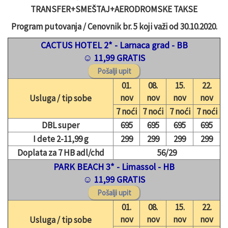
TRANSFER+SMEŠTAJ+AERODROMSKE TAKSE
Program putovanja / Cenovnik br. 5 koji važi od 30.10.2020.
CACTUS HOTEL 2* - Larnaca grad - BB
☺ 11,99 GRATIS
01.
08.
15.
22.
nov
nov
nov
nov
Usluga / tip sobe
7 noći
7 noći
7 noći
7 noći
DBL super
695
695
695
695
I dete 2-11,99 g
299
299
299
299
Doplata za 7 HB adl/chd
56/29
PARK BEACH 3* - Limassol - HB
☺ 11,99 GRATIS
01.
08.
15.
22.
nov
nov
nov
nov
Usluga / tip sobe