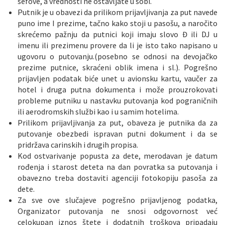
sefove, a vrednosti ne ostavljate u sobi.
Putnik je u obavezi da prilikom prijavljivanja za put navede
puno ime I prezime, tačno kako stoji u pasošu, a naročito
skrećemo pažnju da putnici koji imaju slovo Đ ili DJ u
imenu ili prezimenu provere da li je isto tako napisano u
ugovoru o putovanju.(posebno se odnosi na devojačko
prezime putnice, skraćeni oblik imena i sl.). Pogrešno
prijavljen podatak biće unet u avionsku kartu, vaučer za
hotel i druga putna dokumenta i može prouzrokovati
probleme putniku u nastavku putovanja kod pograničnih
ili aerodromskih službi kao i u samim hotelima.
Prilikom prijavljivanja za put, obaveza je putnika da za
putovanje obezbedi ispravan putni dokument i da se
pridržava carinskih i drugih propisa.
Kod ostvarivanje popusta za dete, merodavan je datum
rođenja i starost deteta na dan povratka sa putovanja i
obavezno treba dostaviti agenciji fotokopiju pasoša za
dete.
Za sve ove slučajeve pogrešno prijavljenog podatka,
Organizator putovanja ne snosi odgovornost već
celokupan iznos štete i dodatnih troškova pripadaju