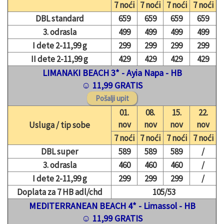
7 noći
7 noći
7 noći
7 noći
DBL standard
659
659
659
659
3. odrasla
499
499
499
499
I dete 2-11,99 g
299
299
299
299
II dete 2-11,99 g
429
429
429
429
LIMANAKI BEACH 3* - Ayia Napa - HB
☺ 11,99 GRATIS
01.
08.
15.
22.
nov
nov
nov
nov
Usluga / tip sobe
7 noći
7 noći
7 noći
7 noći
DBL super
589
589
589
/
3. odrasla
460
460
460
/
I dete 2-11,99 g
299
299
299
/
Doplata za 7 HB adl/chd
105/53
MEDITERRANEAN BEACH 4* - Limassol - HB
☺ 11,99 GRATIS