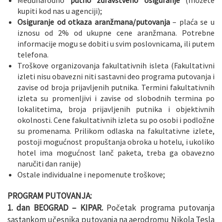
Međunarodno
putno zdravstveno osiguranje
(možete
kupiti kod nas u agenciji);
Osiguranje od otkaza aranžmana/putovanja
– plaća se u
iznosu od 2% od ukupne cene aranžmana. Potrebne
informacije mogu se dobiti u svim poslovnicama, ili putem
telefona.
Troškove organizovanja fakultativnih isleta (Fakultativni
izleti nisu obavezni niti sastavni deo programa putovanja i
zavise od broja prijavljenih putnika. Termini fakultativnih
izleta su promenljivi i zavise od slobodnih termina po
lokalitetima, broja prijavljenih putnika i objektivnih
okolnosti. Cene fakultativnih izleta su po osobi i podložne
su promenama. Prilikom odlaska na fakultativne izlete,
postoji mogućnost propuštanja obroka u hotelu, i ukoliko
hotel ima mogućnost lanč paketa, treba ga obavezno
naručiti dan ranije)
Ostale individualne i nepomenute troškove;
PROGRAM PUTOVANJA:
1. dan BEOGRAD – KIPAR.
Početak programa putovanja
sastankom učesnika putovanja na aerodromu Nikola Tesla