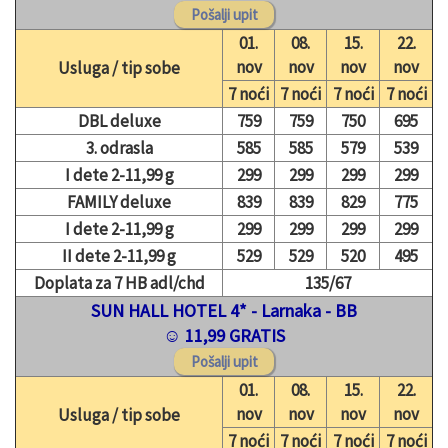
01.
08.
15.
22.
nov
nov
nov
nov
Usluga / tip sobe
7 noći
7 noći
7 noći
7 noći
DBL deluxe
759
759
750
695
3. odrasla
585
585
579
539
I dete 2-11,99 g
299
299
299
299
FAMILY deluxe
839
839
829
775
I dete 2-11,99 g
299
299
299
299
II dete 2-11,99 g
529
529
520
495
Doplata za 7 HB adl/chd
135/67
SUN HALL HOTEL 4* - Larnaka - BB
☺ 11,99 GRATIS
01.
08.
15.
22.
nov
nov
nov
nov
Usluga / tip sobe
7 noći
7 noći
7 noći
7 noći