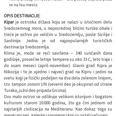
se na licu mesta
OPIS DESTINACIJE:
Kipar
je ostrvska država koja se nalazi u istočnom delu
Sredozemnog mora, u neposrednoj blizini turske obale i
treće je ostrvo po veličini u Sredozemlju, posle Sicilije i
Sardinije. Jedna je od najpopularnijih turističkih
destinacija Sredozemlja.
Klima je, može se reći savršena – 340 sunčanih dana
godišnje, prosečne letnje tempere su oko 33 C, leto traje i
do osam meseci (april-novembar). Glavni grad Kipra je
Nikozija i to je ujedno i najveći grad na Kipru i jedini na
svetu kojji je fizički podeljen na dva dela zelenom linijom,
tzv. tampon zonom UN (severni deo je okupiran od strane
Turaka, južni deo pripada Grcima).
Ovo malo ostrvo se odlikuje velikom istorijom i bogatom
kulturom starom 10.000 godina, što ga čini jednom od
najstarijih civilizacija na Mediteranu. Kao dokaz toga su
mnogi muzeji, galerije i spomenici koji su ostali sačuvani.