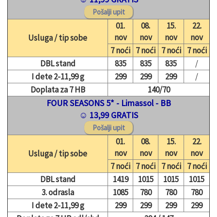
01.
08.
15.
22.
nov
nov
nov
nov
Usluga / tip sobe
7 noći
7 noći
7 noći
7 noći
DBL stand
835
835
835
/
I dete 2-11,99 g
299
299
299
/
Doplata za 7 HB
140/70
FOUR SEASONS 5* - Limassol - BB
☺ 13,99 GRATIS
01.
08.
15.
22.
nov
nov
nov
nov
Usluga / tip sobe
7 noći
7 noći
7 noći
7 noći
DBL stand
1419
1015
1015
1015
3. odrasla
1085
780
780
780
I dete 2-11,99 g
299
299
299
299