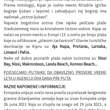
Prema mitologiji, Kipar je rodno mesto Afrodite (grčke
boginje ljubavi i lepote) i zahvaljujući toj boginiji ima
nadimak „ostrvo ljubavi“.
Najveće bogatstvo ostrva čine rajske peščane plaže
Sredozemnog mora sa kristalnom čistom vodom. Kipar se
nalazi na prvom mesto u Evropi i 13. u svetu po broju plaža
koje su odlikovane „plavom zastavicom“. Glavne turističke
destinacije na Kipru su:
Aja Napa, Protaras, Larnaka,
Limasol i Pafos.
Neke od dobro poznatih plaža našim turistima su:
Nissi
Bay, Nissi, Makronissos, Landa Beach, Konnos Beach....
PODSEĆAMO PUTNIKE DA OBAVEZNO PROVERE VREME
LETA U AGENCIJI DVA DANA PRE PUTA.
RAZNE NAPOMENE I INFORMACIJE:
Evropska unija je uvela nova pravila za prelazak šengenske
granice državljanima zemalja koje su izvan Evropske unije
26. juna 2013. Koja su stupila na snagu od 19. jula 2013., a