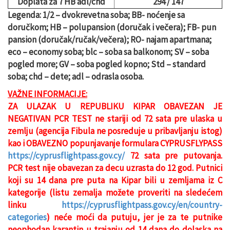
Doplata za 7 HB adl/chd
294 / 147
Legenda: 1/2 – dvokrevetna soba; BB- noćenje sa
doručkom; HB – polupansion (doručak i večera); FB- pun
pansion (doručak/ručak/večera); RO- najam apartmana;
eco – economy soba; blc – soba sa balkonom; SV – soba
pogled more; GV – soba pogled kopno; Std – standard
soba; chd – dete; adl – odrasla osoba.
VAŽNE INFORMACIJE:
ZA ULAZAK U REPUBLIKU KIPAR OBAVEZAN JE
NEGATIVAN PCR TEST ne stariji od 72 sata pre ulaska u
zemlju (agencija Fibula ne posreduje u pribavljanju istog)
kao i OBAVEZNO popunjavanje formulara CYPRUSFLYPASS
https://cyprusflightpass.gov.cy/
72 sata pre putovanja.
PCR test nije obavezan za decu uzrasta do 12 god. Putnici
koji su 14 dana pre puta na Kipar bili u zemljama iz C
kategorije (listu zemalja možete proveriti na sledećem
linku
https://cyprusflightpass.gov.cy/en/country-
categories
) neće moći da putuju, jer je za te putnike
neophodan karantin u trajanju od 14 dana do dolaska na