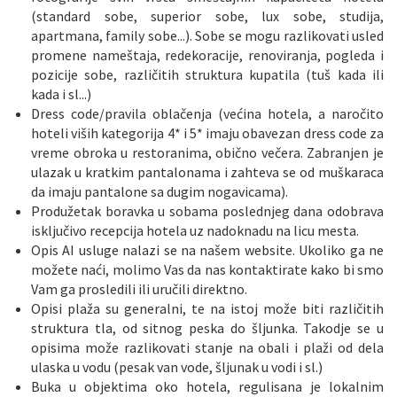
(standard sobe, superior sobe, lux sobe, studija,
apartmana, family sobe...). Sobe se mogu razlikovati usled
promene nameštaja, redekoracije, renoviranja, pogleda i
pozicije sobe, različitih struktura kupatila (tuš kada ili
kada i sl...)
Dress code/pravila oblačenja (većina hotela, a naročito
hoteli viših kategorija 4* i 5* imaju obavezan dress code za
vreme obroka u restoranima, obično večera. Zabranjen je
ulazak u kratkim pantalonama i zahteva se od muškaraca
da imaju pantalone sa dugim nogavicama).
Produžetak boravka u sobama poslednjeg dana odobrava
isključivo recepcija hotela uz nadoknadu na licu mesta.
Opis AI usluge nalazi se na našem website. Ukoliko ga ne
možete naći, molimo Vas da nas kontaktirate kako bi smo
Vam ga prosledili ili uručili direktno.
Opisi plaža su generalni, te na istoj može biti različitih
struktura tla, od sitnog peska do šljunka. Takodje se u
opisima može razlikovati stanje na obali i plaži od dela
ulaska u vodu (pesak van vode, šljunak u vodi i sl.)
Buka u objektima oko hotela, regulisana je lokalnim