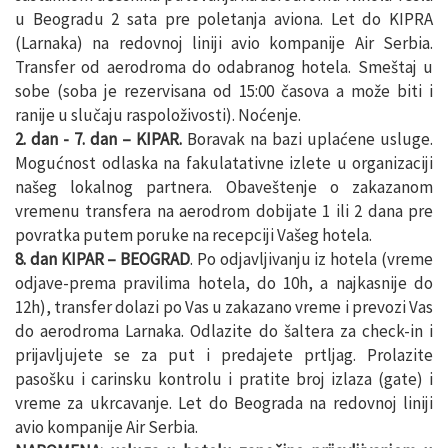
u Beogradu 2 sata pre poletanja aviona. Let do KIPRA
(Larnaka) na redovnoj liniji avio kompanije Air Serbia.
Transfer od aerodroma do odabranog hotela. Smeštaj u
sobe (soba je rezervisana od 15:00 časova a može biti i
ranije u slučaju raspoloživosti). Noćenje.
2. dan - 7. dan – KIPAR.
Boravak na bazi uplaćene usluge.
Mogućnost odlaska na fakulatativne izlete u organizaciji
našeg lokalnog partnera. Obaveštenje o zakazanom
vremenu transfera na aerodrom dobijate 1 ili 2 dana pre
povratka putem poruke na recepciji Vašeg hotela.
8. dan KIPAR – BEOGRAD
. Po odjavljivanju iz hotela (vreme
odjave-prema pravilima hotela, do 10h, a najkasnije do
12h), transfer dolazi po Vas u zakazano vreme i prevozi Vas
do aerodroma Larnaka. Odlazite do šaltera za check-in i
prijavljujete se za put i predajete prtljag. Prolazite
pasošku i carinsku kontrolu i pratite broj izlaza (gate) i
vreme za ukrcavanje. Let do Beograda na redovnoj liniji
avio kompanije Air Serbia.