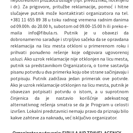
neposrednom pružaocu usluge (npr. prevozniku, hotelijeru
i dr.). Za prigovore, pritužbe reklamacije, pomoć i hitne
slučajeve putnik može kontaktirati organizatora na tel.
+381 11 655 89 38 u toku radnog vremena radnim danima
od 09.00h. do 20.00 h, subotom od 09.00-15.00 h ili preko e-
maila info@fibula.rs. Putnik je u obavezi da
dobronamerno sarađuje i strpljivo sačeka da se opravdana
reklamacija na licu mesta otkloni u primerenom roku i
prihvati ponuđeno rešenje koje odgovara ugovorenoj
usluzi. Ako uzrok reklamacije nije otklonjen na licu mesta,
putnik sa predstavnikom Organizatora, o tome sastavlja
pisanu potvrdu u dva primerka koju obe strane sačinjavaju i
potpisuju. Putnik zadržava jedan primerak ove potvrde.
Ako je uzrok reklamacije otklonjen na licu mesta, putnik je
obavezan potpisati potvrdu o istom, a u suprotnom
činjenica da je nastavio korišćnje adekvatnog
alternativnog rešenja smatra se da je Program u celosti
izvršen. Lokalni predstavnici nemaju pravo da priznaju bilo
kakve zahteve za naknadu, već isključivo organizator.