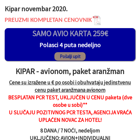
Kipar novembar 2020.
PREUZMI KOMPLETAN CENOVNIK
SAMO AVIO KARTA 259€
Polasci 4 puta nedeljno
KIPAR - avionom, paket aranžman
Cene su izražene u € po osobi i obuhvataju jedinstvenu
cenu paket aranžmana avionom
BESPLATAN PCR TEST, UKLJUČEN U CENU paketa (dve
osobe u sobi)**
U SLUČAJU POZITIVNOG PCR TESTA, AGENCIJA VRAĆA
UPLAĆEN NOVAC ZA HOTEL!
8 DANA / 7 NOĆI, nedeljom
UKLJUČENO: AVION+INDIVIDUALNI