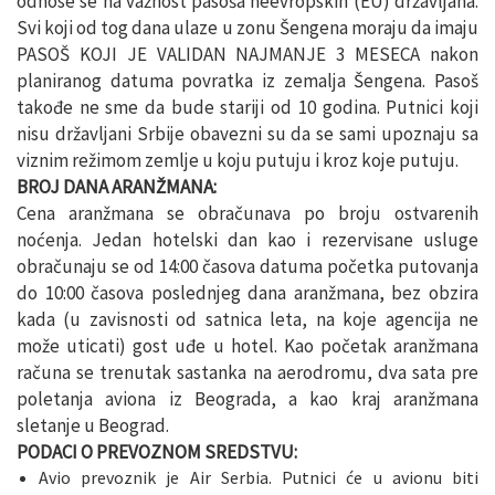
odnose se na važnost pasoša neevropskih (EU) državljana.
Svi koji od tog dana ulaze u zonu Šengena moraju da imaju
PASOŠ KOJI JE VALIDAN NAJMANJE 3 MESECA nakon
planiranog datuma povratka iz zemalja Šengena. Pasoš
takođe ne sme da bude stariji od 10 godina. Putnici koji
nisu državljani Srbije obavezni su da se sami upoznaju sa
viznim režimom zemlje u koju putuju i kroz koje putuju.
BROJ DANA ARANŽMANA:
Cena aranžmana se obračunava po broju ostvarenih
noćenja. Jedan hotelski dan kao i rezervisane usluge
obračunaju se od 14:00 časova datuma početka putovanja
do 10:00 časova poslednjeg dana aranžmana, bez obzira
kada (u zavisnosti od satnica leta, na koje agencija ne
može uticati) gost uđe u hotel. Kao početak aranžmana
računa se trenutak sastanka na aerodromu, dva sata pre
poletanja aviona iz Beograda, a kao kraj aranžmana
sletanje u Beograd.
PODACI O PREVOZNOM SREDSTVU:
Avio prevoznik je Air Serbia. Putnici će u avionu biti