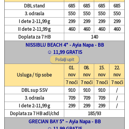
DBL stand
685
685
685
685
3. odrasla
550
550
550
550
I dete 2-11,99 g
299
299
299
299
II dete 2-11,99 g
460
460
460
460
Doplata za 7 HB
140
NISSIBLU BEACH 4* - Ayia Napa - BB
☺ 11,99 GRATIS
01.
08.
15.
22.
nov
nov
nov
nov
Usluga / tip sobe
7 noći
7 noći
7 noći
7 noći
DBL sup SSV
910
910
910
/
3. odrasla
709
709
709
/
I dete 2-11,99 g
299
299
299
/
Doplata za 7 HB adl/chd
185/93
GRECIAN BAY 5* – Ayia Napa - BB
☺ 11,99 GRATIS