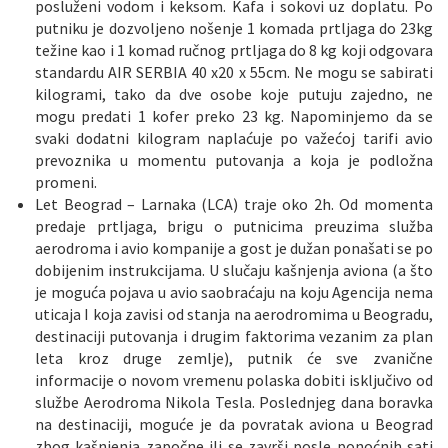
posluženi vodom i keksom. Kafa i sokovi uz doplatu. Po
putniku je dozvoljeno nošenje 1 komada prtljaga do 23kg
težine kao i 1 komad ručnog prtljaga do 8 kg koji odgovara
standardu AIR SERBIA 40 x20 x 55cm. Ne mogu se sabirati
kilogrami, tako da dve osobe koje putuju zajedno, ne
mogu predati 1 kofer preko 23 kg. Napominjemo da se
svaki dodatni kilogram naplaćuje po važećoj tarifi avio
prevoznika u momentu putovanja a koja je podložna
promeni.
Let Beograd – Larnaka (LCA) traje oko 2h. Od momenta
predaje prtljaga, brigu o putnicima preuzima služba
aerodroma i avio kompanije a gost je dužan ponašati se po
dobijenim instrukcijama. U slučaju kašnjenja aviona (a što
je moguća pojava u avio saobraćaju na koju Agencija nema
uticaja I koja zavisi od stanja na aerodromima u Beogradu,
destinaciji putovanja i drugim faktorima vezanim za plan
leta kroz druge zemlje), putnik će sve zvanične
informacije o novom vremenu polaska dobiti isključivo od
službe Aerodroma Nikola Tesla. Poslednjeg dana boravka
na destinaciji, moguće je da povratak aviona u Beograd
zbog kašnjenja započne ili se završi posle ponoćnih sati