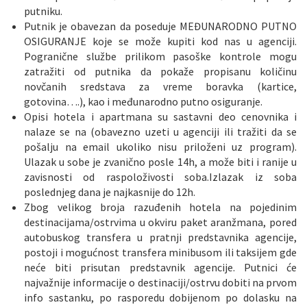
putniku.
Putnik je obavezan da poseduje MEĐUNARODNO PUTNO
OSIGURANJE koje se može kupiti kod nas u agenciji.
Pogranične službe prilikom pasoške kontrole mogu
zatražiti od putnika da pokaže propisanu količinu
novčanih sredstava za vreme boravka (kartice,
gotovina….), kao i međunarodno putno osiguranje.
Opisi hotela i apartmana su sastavni deo cenovnika i
nalaze se na (obavezno uzeti u agenciji ili tražiti da se
pošalju na email ukoliko nisu priloženi uz program).
Ulazak u sobe je zvanično posle 14h, a može biti i ranije u
zavisnosti od raspoloživosti soba.Izlazak iz soba
poslednjeg dana je najkasnije do 12h.
Zbog velikog broja razuđenih hotela na pojedinim
destinacijama/ostrvima u okviru paket aranžmana, pored
autobuskog transfera u pratnji predstavnika agencije,
postoji i mogućnost transfera minibusom ili taksijem gde
neće biti prisutan predstavnik agencije. Putnici će
najvažnije informacije o destinaciji/ostrvu dobiti na prvom
info sastanku, po rasporedu dobijenom po dolasku na