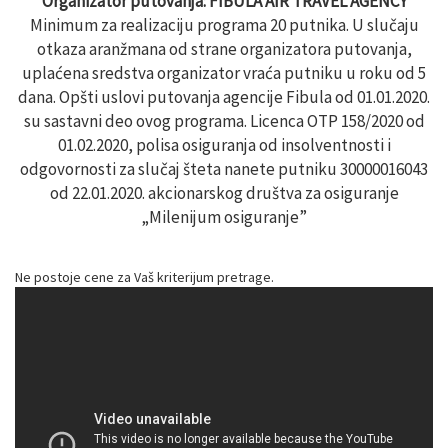
Organizator putovanja: FIBULA AIR TRAVEL AGENCY
Minimum za realizaciju programa 20 putnika. U slučaju
otkaza aranžmana od strane organizatora putovanja,
uplaćena sredstva organizator vraća putniku u roku od 5
dana. Opšti uslovi putovanja agencije Fibula od 01.01.2020.
su sastavni deo ovog programa. Licenca OTP 158/2020 od
01.02.2020, polisa osiguranja od insolventnosti i
odgovornosti za slučaj šteta nanete putniku 30000016043
od 22.01.2020. akcionarskog društva za osiguranje
„Milenijum osiguranje”
Ne postoje cene za Vaš kriterijum pretrage.