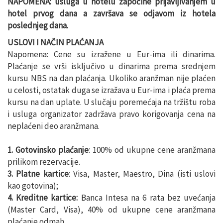
NAPOMENA: usluga u hotelu započine prijavljivanjem u
hotel prvog dana a završava se odjavom iz hotela
poslednjeg dana.
USLOVI I NAČIN PLAĆANJA
Napomena: Cene su izražene u Eur-ima ili dinarima.
Plaćanje se vrši isključivo u dinarima prema srednjem
kursu NBS na dan plaćanja. Ukoliko aranžman nije plaćen
u celosti, ostatak duga se izražava u Eur-ima i plaća prema
kursu na dan uplate. U slučaju poremećaja na tržištu roba
i usluga organizator zadržava pravo korigovanja cena na
neplaćeni deo aranžmana.
1. Gotovinsko plaćanje
: 100% od ukupne cene aranžmana
prilikom rezervacije.
3. Platne kartice
: Visa, Master, Maestro, Dina (isti uslovi
kao gotovina);
4. Kreditne kartice:
Banca Intesa na 6 rata bez uvećanja
(Master Card, Visa), 40% od ukupne cene aranžmana
plaćanje odmah.