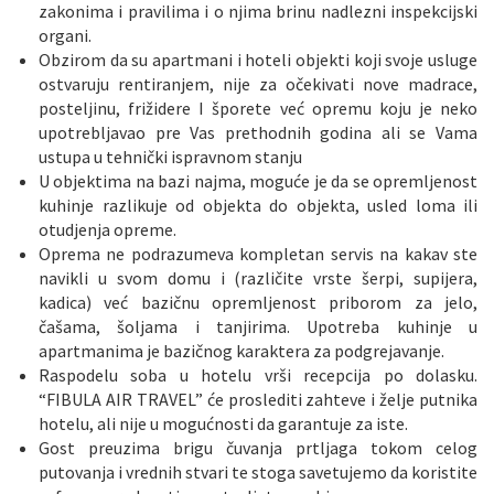
zakonima i pravilima i o njima brinu nadlezni inspekcijski
organi.
Obzirom da su apartmani i hoteli objekti koji svoje usluge
ostvaruju rentiranjem, nije za očekivati nove madrace,
posteljinu, frižidere I šporete već opremu koju je neko
upotrebljavao pre Vas prethodnih godina ali se Vama
ustupa u tehnički ispravnom stanju
U objektima na bazi najma, moguće je da se opremljenost
kuhinje razlikuje od objekta do objekta, usled loma ili
otudjenja opreme.
Oprema ne podrazumeva kompletan servis na kakav ste
navikli u svom domu i (različite vrste šerpi, supijera,
kadica) već bazičnu opremljenost priborom za jelo,
čašama, šoljama i tanjirima. Upotreba kuhinje u
apartmanima je bazičnog karaktera za podgrejavanje.
Raspodelu soba u hotelu vrši recepcija po dolasku.
“FIBULA AIR TRAVEL” će proslediti zahteve i želje putnika
hotelu, ali nije u mogućnosti da garantuje za iste.
Gost preuzima brigu čuvanja prtljaga tokom celog
putovanja i vrednih stvari te stoga savetujemo da koristite