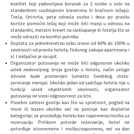
kvalitet koji zadovoljava boravak za 2 osobe u sobi na
standardnim razdvojenim krevetima ili bračnom ležaju).
Treća, četrvrta, peta odrasla osoba i deca po pravilu
koriste pomoćni ležaj koji može biti manji u odnosu na
standardni, metalni krevet na rasklapanje ili fotelja što se
može odraziti na komfor putnika.
Doplata za jednokrevetnu sobu iznosi od 60% do 100% u
zavisnosti od pravila hotela, fisksnog zakupa apartmana i
sl. I isključivo je na upit.
Organizator putovanja ne može biti odgovoran ukoliko
usled nedovoljnog broja gostiju u hotelu, način usluge
ishrane bude promenjen (umesto švedskog stola-
serviranje menija). Ukoliko jedan od sadržaja hotela nije u
funkciji usled objektivnih okolnosti, organizator
putovanja ne snosi odgovornost za isto.
Posebni zahtevi gostiju kao što su spratnost, pogled na
more ili bazen ukoliko već ne postoje kao doplatne
kategorije, se prosleđuju hotelu kao napomena/molba uz
rezervaciju. Prilikom potvrde rezervacije, hotel ne
potvrđuje istovremeno I molbu/napomenu, već na dan