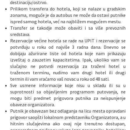
destinaciju/ostrvo.
Prilikom transfera do hotela, koji se nalaze u gradskim
zonama, moguće je da autobus ne može da ostavi putnike
ispred samog hotela, već na najbližem mogućem mestu.
Transfer se takodje može obaviti i sa više prevoznih
sredstava.
Rezervacije većine hotela se rade na UPIT i rezervacije se
potvrđuju u roku od najviše 3 radna dana. Dnevno se
dobijaju ažurirane liste od hotela koje nam prikazuju
izveštaj o zauzetim kapacitetima. Ipak, ukoliko vam se
slučajno ne potvrdi rezervacija za traženi hotel u
traženom terminu, nudimo vam drugi hotel ili drugi
termin ili vam vraćamo vaš novac u roku od 48 sati.
Sve usmene informacije koje nisu u skladu ili su u
suprotnosti sa objavljenim programom putovanja, ne
mogu biti predmet prigovora putnika za neispunjenje
obaveze organizatora.
Putnik je obavezan bez odlaganja na licu mesta opravdani
prigovor saopšti lokalnom predstavniku Organizatora, a u
hitnim slučajevima ako ovaj nije trenutno dostupan,