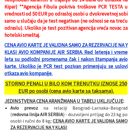
Kipar) **Agencija Fibula pokriva troškove PCR TESTA u
vrednosti od 50 EUR po odrasloj osobi u dvokrevetnoj sobi
samo u slučaju da je test negativan (ne odnosi se na treću
odraslu). Ukoliko je test pozitivan agencija vreća novac za
hotelski smeštaj.
CENA AVIO KARTE JE VALIDNA SAMO ZA REZERVACIJE NA Y
KLASI AVIO KOMPANIJE AIR SERBIA. Red letenja i vreme
leta su podložni promenama čak i nakon štampanja avio
karte. Ukoliko je PCR test pozivan primenjuju se uslovi
otkaza avio kompanije.
STORNO PENALI U BILO KOM TRENUTKU IZNOSE 250
EUR po osobi (cena avio karte sa taksama)
.
JEDINSTVENA CENA ARANŽMANA U TABELI UKLJUČUJE
:
Avio prevoz
na relaciji Beograd–Larnaka–Beograd
(
redovna linija AIR SERBIA
) - dozvoljeni prtljag do 23 kg po
osobi i ručni do 8 kg;
CENA AVIO KARTE JE VALIDNA SAMO
ZA REZERVACIJE NA Y KLASI
.