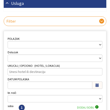
Usluga
Filter
POLAZAK
Dolazak
UKUCAJ / OPCIONO
(HOTEL / LOKACIJA)
DATUM POLASKA
br. noći
soba
1
DODAJ SOBU