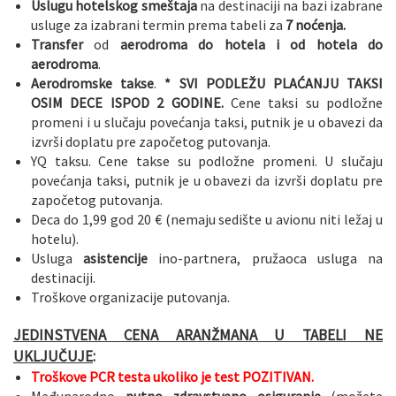
Uslugu hotelskog smeštaja
na destinaciji na bazi izabrane
usluge za izabrani termin prema tabeli za
7 noćenja.
Transfer
od
aerodroma do hotela i od hotela do
aerodroma
.
Aerodromske takse
.
* SVI PODLEŽU PLAĆANJU TAKSI
OSIM DECE ISPOD 2 GODINE.
Cene taksi su podložne
promeni i u slučaju povećanja taksi, putnik je u obavezi da
izvrši doplatu pre započetog putovanja.
YQ taksu. Cene takse su podložne promeni. U slučaju
povećanja taksi, putnik je u obavezi da izvrši doplatu pre
započetog putovanja.
Deca do 1,99 god 20 € (nemaju sedište u avionu niti ležaj u
hotelu).
Usluga
asistencije
ino-partnera, pružaoca usluga na
destinaciji.
Troškove organizacije putovanja.
JEDINSTVENA CENA ARANŽMANA U TABELI NE
UKLJUČUJE
:
Troškove PCR testa ukoliko je test POZITIVAN.