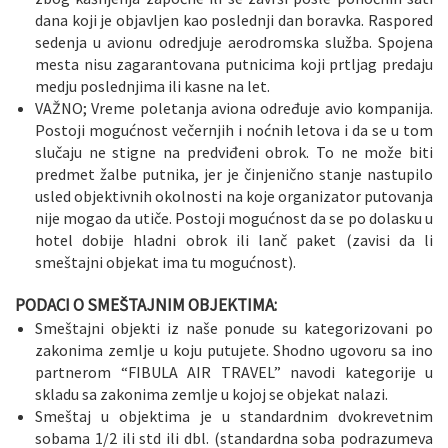
dana koji je objavljen kao poslednji dan boravka. Raspored
sedenja u avionu odredjuje aerodromska služba. Spojena
mesta nisu zagarantovana putnicima koji prtljag predaju
medju poslednjima ili kasne na let.
VAŽNO; Vreme poletanja aviona određuje avio kompanija.
Postoji mogućnost večernjih i noćnih letova i da se u tom
slučaju ne stigne na predviđeni obrok. To ne može biti
predmet žalbe putnika, jer je činjenično stanje nastupilo
usled objektivnih okolnosti na koje organizator putovanja
nije mogao da utiče. Postoji mogućnost da se po dolasku u
hotel dobije hladni obrok ili lanč paket (zavisi da li
smeštajni objekat ima tu mogućnost).
PODACI O SMEŠTAJNIM OBJEKTIMA:
Smeštajni objekti iz naše ponude su kategorizovani po
zakonima zemlje u koju putujete. Shodno ugovoru sa ino
partnerom “FIBULA AIR TRAVEL” navodi kategorije u
skladu sa zakonima zemlje u kojoj se objekat nalazi.
Smeštaj u objektima je u standardnim dvokrevetnim
sobama 1/2 ili std ili dbl. (standardna soba podrazumeva