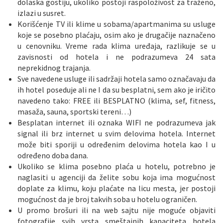
dolaska gostiju, ukoliko postoji raspoloživost za traženo,
izlazi u susret.
Korišćenje TV ili klime u sobama/apartmanima su usluge
koje se posebno plaćaju, osim ako je drugačije naznačeno
u cenovniku. Vreme rada klima uređaja, razlikuje se u
zavisnosti od hotela i ne podrazumeva 24 sata
neprekidnog trajanja.
Sve navedene usluge ili sadržaji hotela samo označavaju da
ih hotel poseduje ali ne I da su besplatni, sem ako je iričito
navedeno tako: FREE ili BESPLATNO (klima, sef, fitness,
masaža, sauna, sportski tereni…)
Besplatan internet ili oznaka WIFI ne podrazumeva jak
signal ili brz internet u svim delovima hotela. Internet
može biti sporiji u određenim delovima hotela kao I u
određeno doba dana.
Ukoliko se klima posebno plaća u hotelu, potrebno je
naglasiti u agenciji da želite sobu koja ima mogućnost
doplate za klimu, koju plaćate na licu mesta, jer postoji
mogućnost da je broj takvih soba u hotelu ograničen.
U promo brošuri ili na web sajtu nije moguće objaviti
fotografije svih vrsta smeštajnih kapaciteta hotela